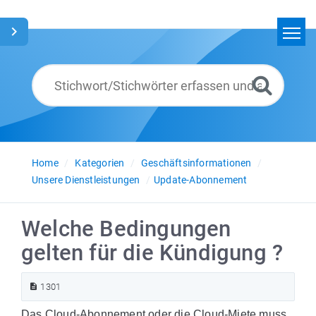
Home
Suchen
Glossar
Deutsch
Home
Kategorien
Geschäftsinformationen
Unsere Dienstleistungen
Update-Abonnement
Welche Bedingungen
gelten für die Kündigung ?
1301
Das Cloud-Abonnement oder die Cloud-Miete muss