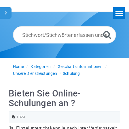
Home
Suchen
Glossar
Deutsch
Home
Kategorien
Geschäftsinformationen
Unsere Dienstleistungen
Schulung
Bieten Sie Online-
Schulungen an ?
1329
Ja. Einzelunterricht kann je nach Ihrer Verfügbarkeit