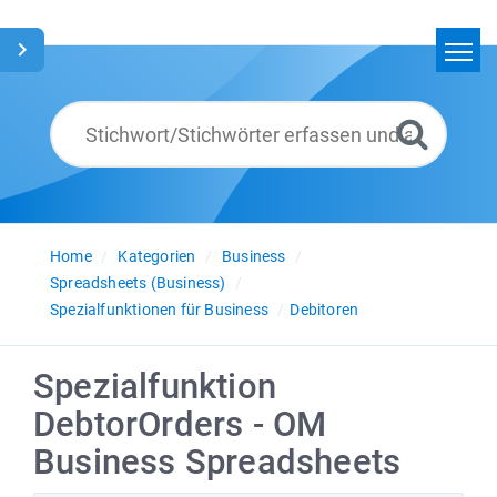
Home
Suchen
Glossar
Deutsch
Home
Kategorien
Business
Spreadsheets (Business)
Spezialfunktionen für Business
Debitoren
Spezialfunktion
DebtorOrders - OM
Business Spreadsheets