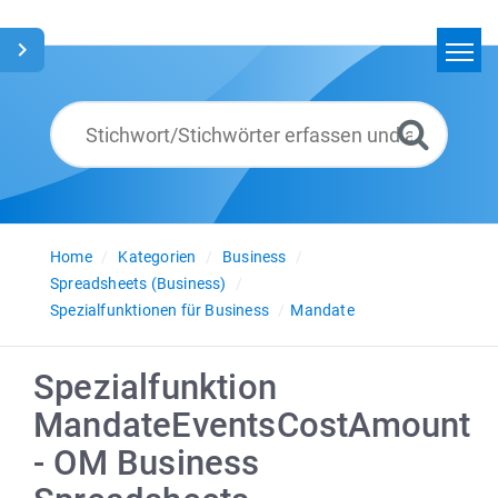
Home
Suchen
Glossar
Deutsch
Home
Kategorien
Business
Spreadsheets (Business)
Spezialfunktionen für Business
Mandate
Spezialfunktion
MandateEventsCostAmount
- OM Business