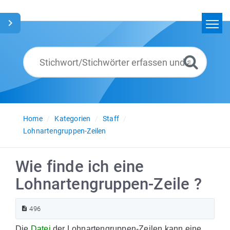
Home
Suchen
Glossar
Deutsch
Home
Kategorien
Staff
Lohnartengruppen-Zeilen
Wie finde ich eine
Lohnartengruppen-Zeile ?
496
Die
Datei
der Lohnartengruppen-Zeilen kann eine