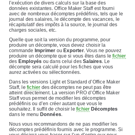
l’exécution de divers calculs sur la base des
données existantes. Office Maker Staff est fourni
avec de nombreux décomptes prédéfinis, tels que le
journal des salaires, le décompte des vacances, le
récapitulatif des impôts à la source, le journal des
charges sociales, etc.
Quelle que soit la version du programme, pour
produire un décompte, vous devez choisir la
commande
Imprimer
ou
Exporter
. Vous ne pouvez
produire un décompte que si vous êtes dans le
fichier
des
Employés
ou dans celui des
Salaires
. Le
décompte sera calculé pour les fiches que vous
aurez activées ou sélectionnées.
Dans les versions Light et Standard d’Office Maker
Staff, le
fichier
des décomptes ne peut pas être
atteint directement. La version PRO d’Office Maker
Staff vous permet de modifier les décomptes
prédéfinis ou d’en créer autant que vous le
souhaitez. Il suffit de choisir le
fichier
Décomptes
dans le menu
Données
.
Nous vous recommandons de ne pas modifier les
décomptes prédéfinis fournis avec le programme. Si
vous désirez vous baser sur l’un d’entre eux pour