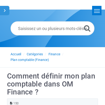
Accueil
Rechercher
Glossaire
Français
Accueil
Catégories
Finance
Plan comptable (Finance)
Comment définir mon plan
comptable dans OM
Finance ?
150