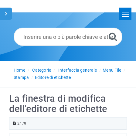
Home
Cerca
Glossario
Italiano
Home
Categorie
Interfaccia generale
Menu File
Stampa
Editore di etichette
La finestra di modifica
dell'editore di etichette
2179