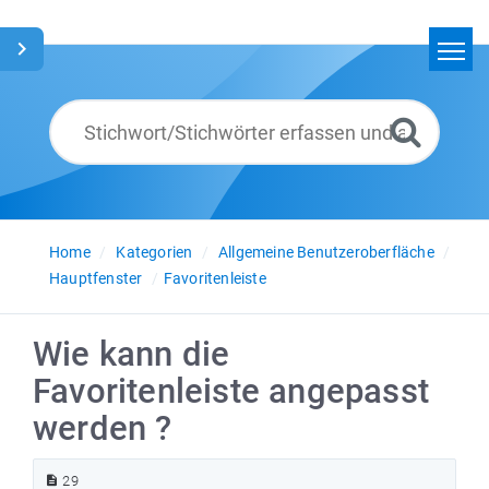
Home
Suchen
Glossar
Deutsch
Home
Kategorien
Allgemeine Benutzeroberfläche
Hauptfenster
Favoritenleiste
Wie kann die
Favoritenleiste angepasst
werden ?
29