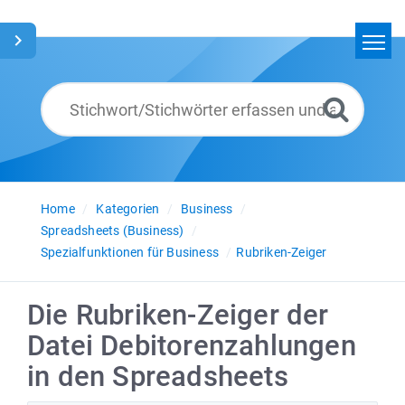
Home
Suchen
Glossar
Deutsch
Home
Kategorien
Business
Spreadsheets (Business)
Spezialfunktionen für Business
Rubriken-Zeiger
Die Rubriken-Zeiger der
Datei Debitorenzahlungen
in den Spreadsheets