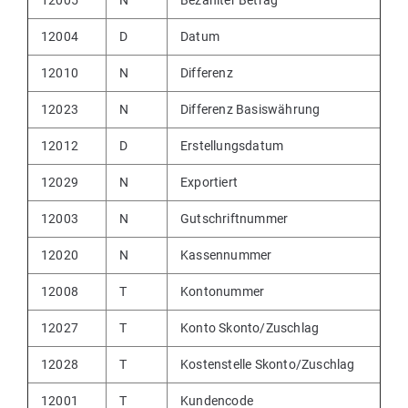
12005
N
Bezahlter Betrag
12004
D
Datum
12010
N
Differenz
12023
N
Differenz Basiswährung
12012
D
Erstellungsdatum
12029
N
Exportiert
12003
N
Gutschriftnummer
12020
N
Kassennummer
12008
T
Kontonummer
12027
T
Konto Skonto/Zuschlag
12028
T
Kostenstelle Skonto/Zuschlag
12001
T
Kundencode