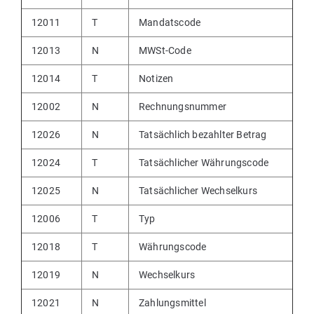
12011
T
Mandatscode
12013
N
MWSt-Code
12014
T
Notizen
12002
N
Rechnungsnummer
12026
N
Tatsächlich bezahlter Betrag
12024
T
Tatsächlicher Währungscode
12025
N
Tatsächlicher Wechselkurs
12006
T
Typ
12018
T
Währungscode
12019
N
Wechselkurs
12021
N
Zahlungsmittel