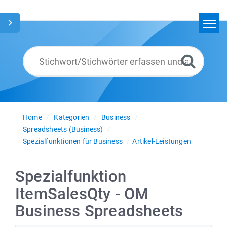
Home
Suchen
Glossar
Deutsch
Home
Kategorien
Business
Spreadsheets (Business)
Spezialfunktionen für Business
Artikel-Leistungen
Spezialfunktion
ItemSalesQty - OM
Business Spreadsheets