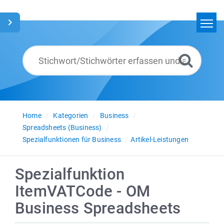
Home
Suchen
Glossar
Deutsch
Home
Kategorien
Business
Spreadsheets (Business)
Spezialfunktionen für Business
Artikel-Leistungen
Spezialfunktion
ItemVATCode - OM
Business Spreadsheets