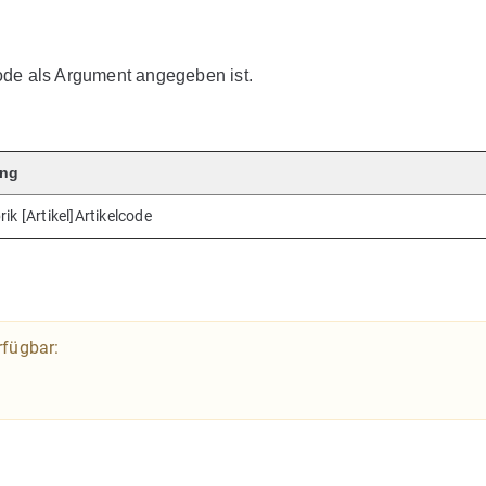
lcode als Argument angegeben ist.
ung
ik [Artikel]Artikelcode
rfügbar: