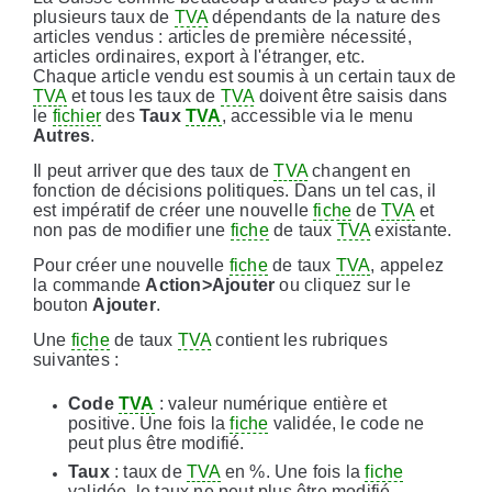
plusieurs taux de
TVA
dépendants de la nature des
articles vendus : articles de première nécessité,
articles ordinaires, export à l'étranger, etc.
Chaque article vendu est soumis à un certain taux de
TVA
et tous les taux de
TVA
doivent être saisis dans
le
fichier
des
Taux
TVA
, accessible via le menu
Autres
.
Il peut arriver que des taux de
TVA
changent en
fonction de décisions politiques. Dans un tel cas, il
est impératif de créer une nouvelle
fiche
de
TVA
et
non pas de modifier une
fiche
de taux
TVA
existante.
Pour créer une nouvelle
fiche
de taux
TVA
, appelez
la commande
Action>Ajouter
ou cliquez sur le
bouton
Ajouter
.
Une
fiche
de taux
TVA
contient les rubriques
suivantes :
Code
TVA
: valeur numérique entière et
positive. Une fois la
fiche
validée, le code ne
peut plus être modifié.
Taux
: taux de
TVA
en %. Une fois la
fiche
validée, le taux ne peut plus être modifié.