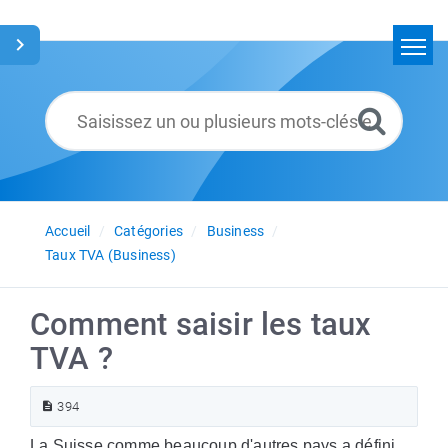
Accueil
Rechercher
Glossaire
Français
Accueil
Catégories
Business
Taux TVA (Business)
Comment saisir les taux
TVA ?
394
La Suisse comme beaucoup d'autres pays a défini