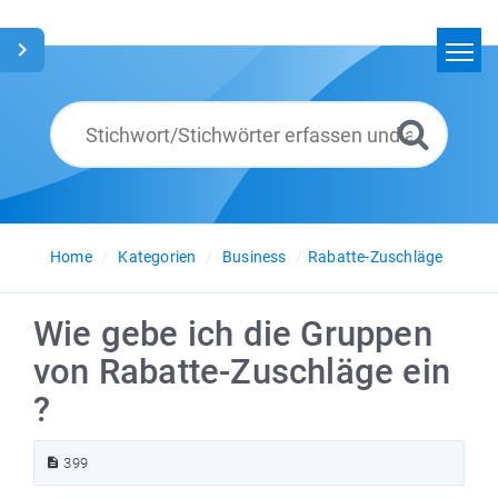
Home
Suchen
Glossar
Deutsch
Home
Kategorien
Business
Rabatte-Zuschläge
Wie gebe ich die Gruppen
von Rabatte-Zuschläge ein
?
399