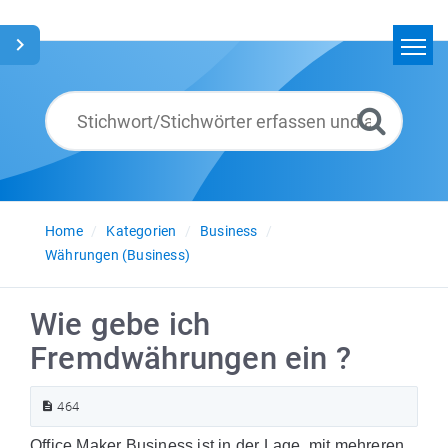
Home
Suchen
Glossar
Deutsch
Home
Kategorien
Business
Währungen (Business)
Wie gebe ich
Fremdwährungen ein ?
464
Office Maker Business ist in der Lage, mit mehreren