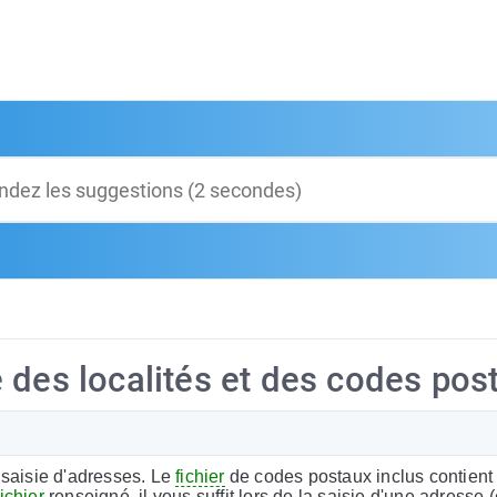
 des localités et des codes pos
 saisie d'adresses. Le
fichier
de codes postaux inclus contient
fichier
renseigné, il vous suffit lors de la saisie d'une adresse