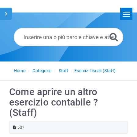
Home
Cerca
Glossario
Italiano
Home
Categorie
Staff
Esercizi fiscali (Staff)
Come aprire un altro
esercizio contabile ?
(Staff)
537