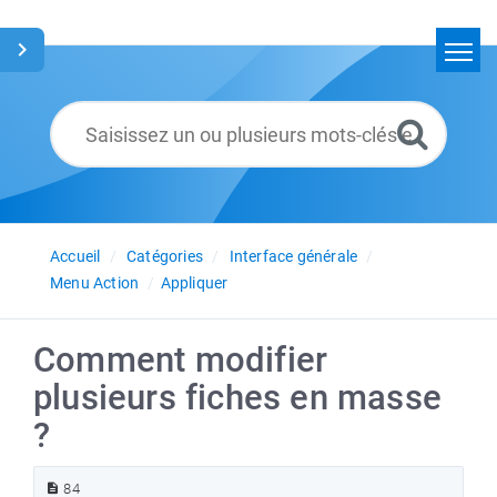
Accueil
Rechercher
Glossaire
Français
Accueil
Catégories
Interface générale
Menu Action
Appliquer
Comment modifier
plusieurs fiches en masse
?
84