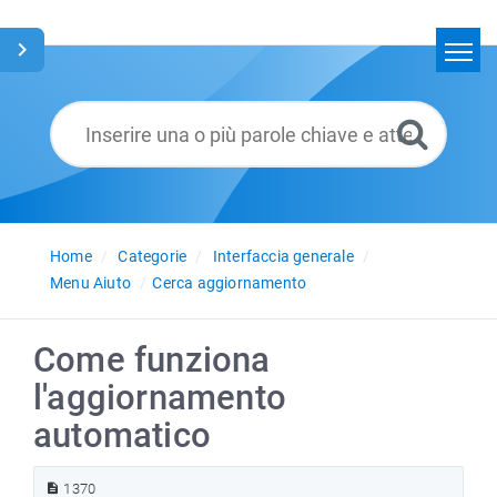
Home
Cerca
Glossario
Italiano
Home
Categorie
Interfaccia generale
Menu Aiuto
Cerca aggiornamento
Come funziona
l'aggiornamento
automatico
1370