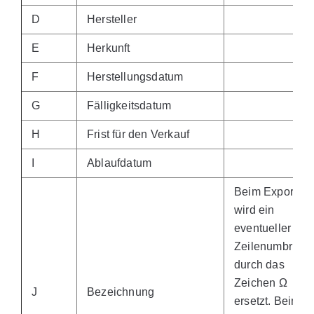
D
Hersteller
E
Herkunft
F
Herstellungsdatum
G
Fälligkeitsdatum
H
Frist für den Verkauf
I
Ablaufdatum
Beim Export
wird ein
eventueller
Zeilenumbruch
durch das
Zeichen Ω
J
Bezeichnung
ersetzt. Beim