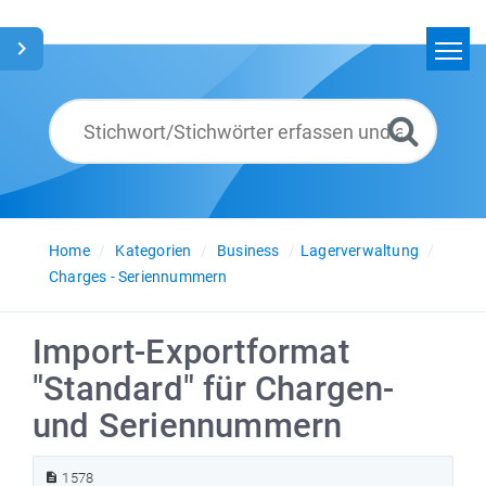
Home
Suchen
Glossar
Deutsch
Home
Kategorien
Business
Lagerverwaltung
Charges - Seriennummern
Import-Exportformat
"Standard" für Chargen-
und Seriennummern
1578