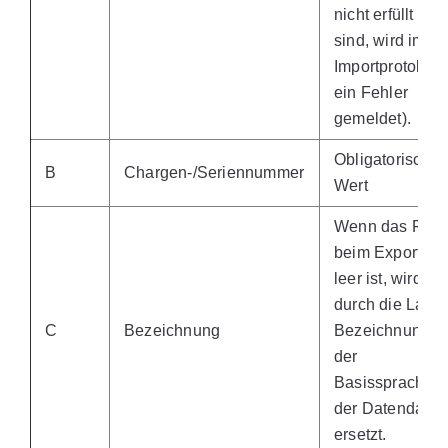
nicht erfüllt
sind, wird im
Importprotokoll
ein Fehler
gemeldet).
Obligatorischer
B
Chargen-/Seriennummer
Wert
Wenn das Feld
beim Export
leer ist, wird es
durch die Lang
C
Bezeichnung
Bezeichnung in
der
Basissprache
der Datendatei
ersetzt.