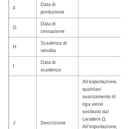
Data di
F
produzione
Data di
G
cessazione
Scadenza di
H
vendita
Data di
I
scadenza
All'esportazione,
qualsiasi
avanzamento di
riga viene
sostituito dal
carattere Ω.
J
Descrizione
All'importazione,