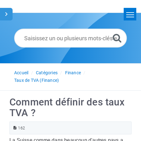
Accueil
Rechercher
Glossaire
Français
Accueil
Catégories
Finance
Taux de TVA (Finance)
Comment définir des taux
TVA ?
162
La Suisse comme dans beaucoup d'autres pays a