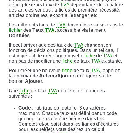
défini plusieurs taux de
TVA
dépendants de la nature
des articles vendus : articles de première nécessité,
articles ordinaires, export à l'étranger, etc.
Les différents taux de
TVA
doivent être saisis dans le
fichier
des
Taux
TVA
, accessible via le menu
Données
.
Il peut arriver que des taux de
TVA
changent en
fonction de décisions politiques. Dans un tel cas, il
est impératif de créer une nouvelle
fiche
de
TVA
et
non pas de modifier une
fiche
de taux
TVA
existante.
Pour créer une nouvelle
fiche
de taux
TVA
, appelez
la commande
Action>Ajouter
ou cliquez sur le
bouton
Ajouter
.
Une
fiche
de taux
TVA
contient les rubriques
suivantes :
Code
: rubrique obligatoire. 3 caractères
maximum. Chaque taux est défini par un code
qui pourra ensuite être précisé dans les
Comptes et/ou saisi dans les lignes d’écritures
pour lesquel(le)s vous désirez un calcul