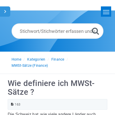
Home
Suchen
Glossar
Deutsch
Home
Kategorien
Finance
MWSt-Sätze (Finance)
Wie definiere ich MWSt-
Sätze ?
163
Die Schweiz hat, wie viele andere Länder auch,