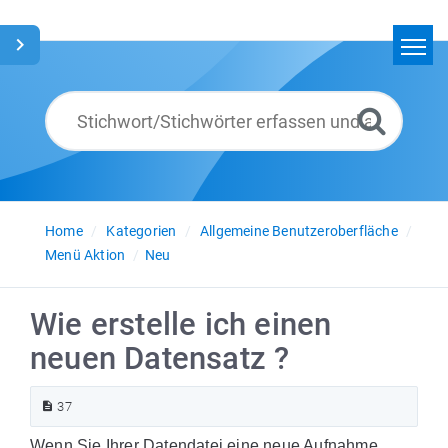
Home
Suchen
Glossar
Deutsch
Home
Kategorien
Allgemeine Benutzeroberfläche
Menü Aktion
Neu
Wie erstelle ich einen
neuen Datensatz ?
37
Wenn Sie Ihrer Datendatei eine neue Aufnahme