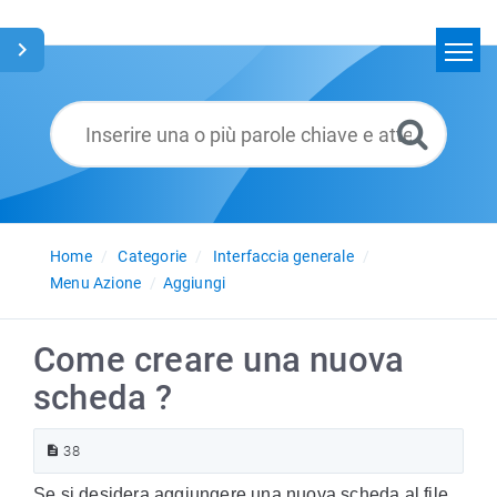
Home
Cerca
Glossario
Italiano
Home
Categorie
Interfaccia generale
Menu Azione
Aggiungi
Come creare una nuova
scheda ?
38
Se si desidera aggiungere una nuova scheda al file