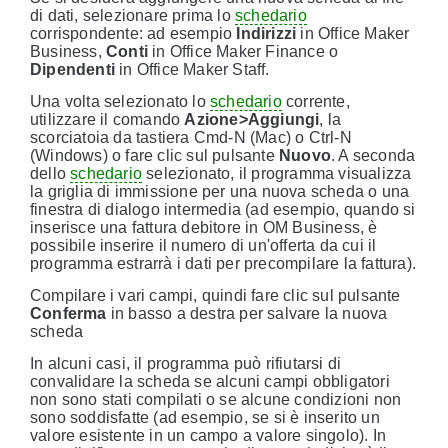
di dati, selezionare prima lo
schedario
corrispondente: ad esempio
Indirizzi
in Office Maker
Business,
Conti
in Office Maker Finance o
Dipendenti
in Office Maker Staff.
Una volta selezionato lo
schedario
corrente,
utilizzare il comando
Azione>Aggiungi
, la
scorciatoia da tastiera Cmd-N (Mac) o Ctrl-N
(Windows) o fare clic sul pulsante
Nuovo
. A seconda
dello
schedario
selezionato, il programma visualizza
la griglia di immissione per una nuova scheda o una
finestra di dialogo intermedia (ad esempio, quando si
inserisce una fattura debitore in OM Business, è
possibile inserire il numero di un'offerta da cui il
programma estrarrà i dati per precompilare la fattura).
Compilare i vari campi, quindi fare clic sul pulsante
Conferma
in basso a destra per salvare la nuova
scheda
In alcuni casi, il programma può rifiutarsi di
convalidare la scheda se alcuni campi obbligatori
non sono stati compilati o se alcune condizioni non
sono soddisfatte (ad esempio, se si è inserito un
valore esistente in un campo a valore singolo). In