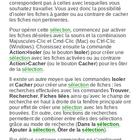
correspondent pas à celles avec lesquelles vous
souhaitez travailler. Vous avez donc la possibilité
d'isoler les fiches à garder ou au contraire de cacher
les fiches non pertinentes.
Pour opérer cette
sélection
, commencez par activer
les fiches désirées avec la souris et la combinaison
Majuscules-Clic et Cmd-Clic (Mac) ou Ctrl-Clic
(Windows). Choisissez ensuite la commande
Action>Isoler
(ou le bouton
Isoler
) pour créer une
sélection
avec les fiches activées ou au contraire
Action>Cacher
(ou le bouton
Cacher
) pour les ôter
de la
sélection
.
Il existe un autre moyen que les commandes
Isoler
et
Cacher
pour créer une
sélection
de fiches : les
recherches effectuées avec les commandes
Trouver
,
Rechercher
,
Fiches liées
ainsi qu'avec le champ de
recherche en haut à droite de la fenêtre principale ont
pour effet de créer une
sélection
avec les fiches
trouvées. En outre, ces fonctions de recherches
permettent de combiner entre elles des sélections
grâce au mode de recherche (
Dans la
sélection
,
Ajouter à
sélection
,
Ôter de la
sélection
).
Par défaut, certaines commandes ne s'appliquent