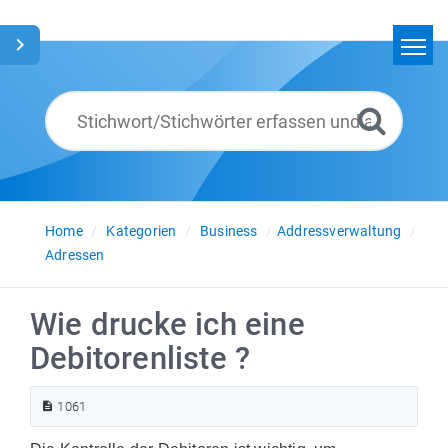
Home
Suchen
Glossar
Deutsch
Home
Kategorien
Business
Addressverwaltung
Adressen
Wie drucke ich eine
Debitorenliste ?
1061