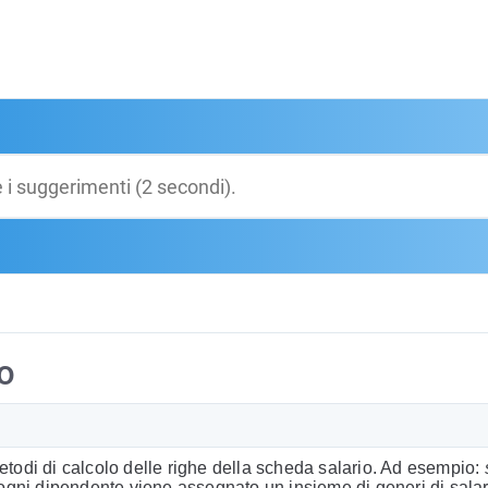
io
etodi di calcolo delle righe della scheda salario. Ad esempio:
 ogni dipendente viene assegnato un insieme di generi di salar