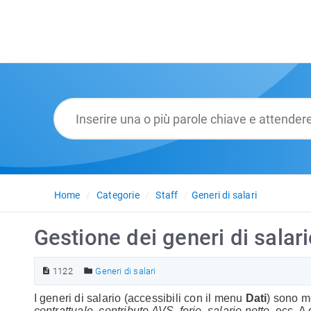
Home
Categorie
Staff
Generi di salari
Gestione dei generi di salar
1122
Generi di salari
I generi di salario (accessibili con il menu
Dati
) sono m
contrattuale
,
contributo AVS
,
ferie
,
salario netto
, ecc. A