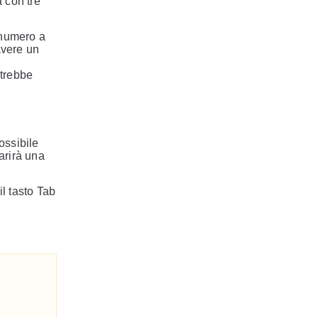
 con tre
 numero a
avere un
otrebbe
ossibile
arirà una
l tasto Tab