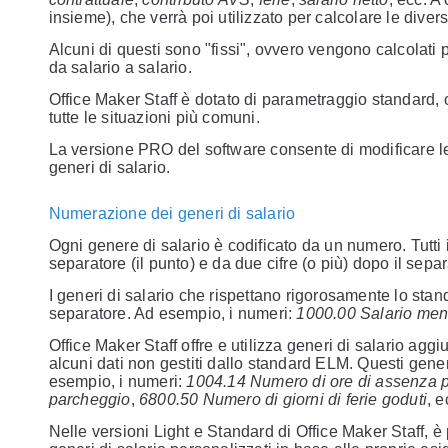
insieme), che verrà poi utilizzato per calcolare le diver
Alcuni di questi sono "fissi", ovvero vengono calcolati p
da salario a salario.
Office Maker Staff è dotato di parametraggio standard, o
tutte le situazioni più comuni.
La versione PRO del software consente di modificare le f
generi di salario.
Numerazione dei generi di salario
Ogni genere di salario è codificato da un numero. Tutti
separatore (il punto) e da due cifre (o più) dopo il separ
I generi di salario che rispettano rigorosamente lo sta
separatore. Ad esempio, i numeri:
1000.00 Salario men
Office Maker Staff offre e utilizza generi di salario aggi
alcuni dati non gestiti dallo standard ELM. Questi gener
esempio, i numeri:
1004.14 Numero di ore di assenza 
parcheggio
,
6800.50 Numero di giorni di ferie goduti
, e
Nelle versioni Light e Standard di Office Maker Staff, è