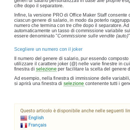
generi di salario personalizzati in base alle proprie e
cifre dopo il separatore.
Infine, la versione PRO di Office Maker Staff consente 
ciascun genere di salario, in modo da poterlo raggruppar
numero che termina con tre cifre dopo il separatore. A
automaticamente un tasso di commissione variabile sul 
essere denominato "
Commissione sulle vendite (auto)
Scegliere un numero con il joker
Il numero del genere di salario, pur essendo composto s
utilizzare il carattere joker (
@
) nelle varie finestre in 
finestra di
selezione
per facilitare la scelta del genere 
Ad esempio, nella finestra di immissione delle variabili,
si aprirà una finestra di
selezione
contenente tutti i gene
Questo articolo è disponibile anche nelle seguenti li
English
Français