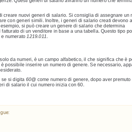
sigenze. Questi generi di salario avranno un numero che termina
di creare nuovi generi di salario. Si consiglia di assegnare un
e con generi simili. Inoltre, i generi di salario creati devono 
d esempio, si può creare un genere di salario che determina
fatturato di un venditore in base a una tabella. Questo tipo p
" e numerato
1219.011
.
olo da numeri, è un campo alfabetico, il che significa che è p
cui è possibile inserire un numero di genere. Se necessario, app
desiderato.
 se si digita
60@
come numero di genere, dopo aver premuto i
ri di salario il cui numero inizia con 60.
ngue: