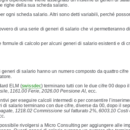
se righe della sua scheda salario.
er ogni scheda salario. Altri sono detti variabili, perché posso
vvero di una serie di generi di salario che vi permetteranno di
ormule di calcolo per alcuni generi di salario esistenti e di c
 i generi di salario hanno un numero composto da quattro cifre
atore.
ndard ELM (
swissdec
) terminano tutti con le due cifre 00 dopo il
sile
,
1161.00 Ferie
,
2026.00 Pensione AI
, ecc.
untivi per eseguire calcoli intermedi o per consentire l'inserime
i di salario terminano con due cifre, diverse da 00, dopo il se
pagate
,
1218.02 Commissione sul fatturato 2%
,
6003.10 Costi 
cc.
 possibile rivolgersi a Micro Consulting per aggiungere alle im