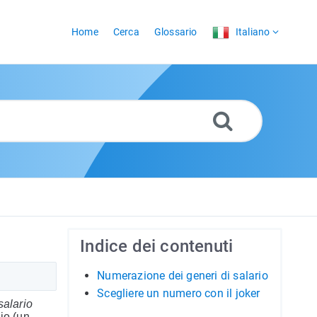
Home
Cerca
Glossario
Italiano
Indice dei contenuti
Numerazione dei generi di salario
Scegliere un numero con il joker
salario
io (un