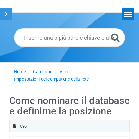
Home
Cerca
Glossario
Italiano
Home
Categorie
Altri
Impostazioni del computer e della rete
Come nominare il database
e definirne la posizione
1695