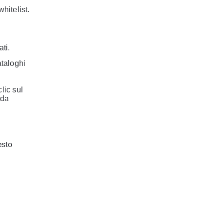
hitelist.
ti.
ataloghi
lic sul
eda
esto