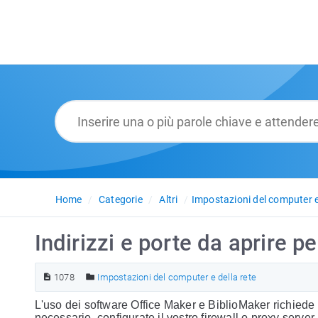
Home
Categorie
Altri
Impostazioni del computer e 
Indirizzi e porte da aprire p
1078
Impostazioni del computer e della rete
L'uso dei software Office Maker e BiblioMaker richiede l
necessario, configurate il vostro firewall o proxy serve