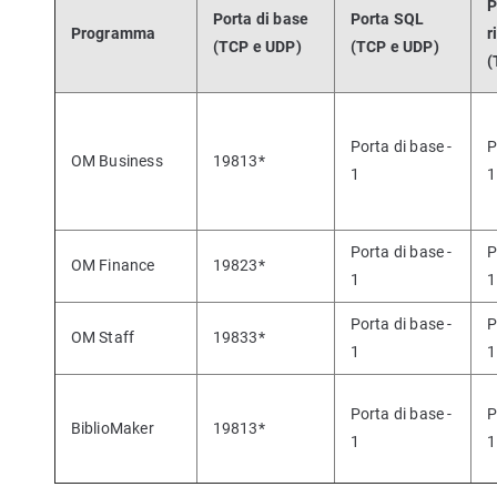
P
Porta di base
Porta SQL
Programma
r
(TCP e UDP)
(TCP e UDP)
(
Porta di base -
P
OM Business
19813*
1
1
Porta di base -
P
OM Finance
19823*
1
1
Porta di base -
P
OM Staff
19833*
1
1
Porta di base -
P
BiblioMaker
19813*
1
1