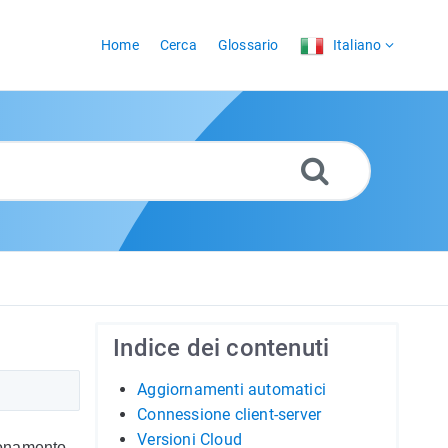
Home
Cerca
Glossario
Italiano
Indice dei contenuti
Aggiornamenti automatici
Connessione client-server
Versioni Cloud
zionamento