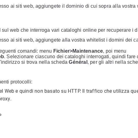
so ai siti web, aggiungete il dominio di cui sopra alla vostra w
 sul web che interroga vari cataloghi online per recuperare i da
sso ai siti web, aggiungete alla vostra whitelist i domini dei c
i seguenti comandi: menu
Fichier>Maintenance
, poi menu
eb
. Selezionare ciascuno dei cataloghi interrogati, quindi fare c
l'indirizzo si trova nella scheda
Général
, per gli altri nella sch
nti protocolli:
el Web e quindi non basato su HTTP. Il traffico che utilizza qu
proxy.
P