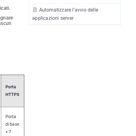
cati.
Automatizzare l'avvio delle
egnare
applicazioni server
iascun
e
Porta
HTTPS
Porta
di base
+ 7