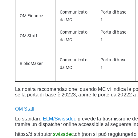
Communicato
Porta di base -
OM Finance
da MC
1
Communicato
Porta di base -
OM Staff
da MC
1
Communicato
Porta di base -
BiblioMaker
da MC
1
La nostra raccomandazione: quando MC vi indica la port
se la porta di base è 20223, aprire le porte da 20222 a
OM Staff
Lo standard
ELM/Swissdec
prevede la trasmissione dei 
tramite un dispatcher online accessibile al seguente ind
https://distributor.
swissdec
.ch (non si può raggiungerl