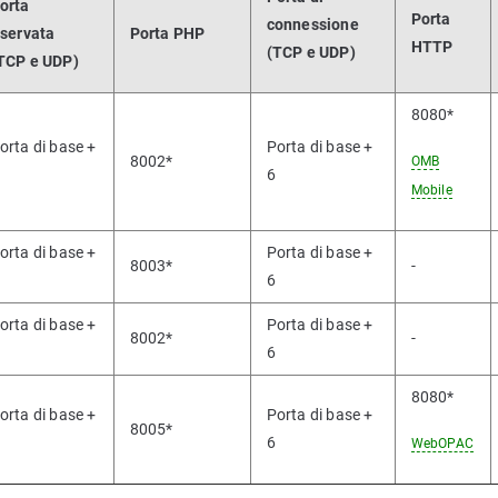
orta
Porta
connessione
iservata
Porta PHP
HTTP
(TCP e UDP)
TCP e UDP)
8080*
orta di base +
Porta di base +
8002*
OMB
6
Mobile
orta di base +
Porta di base +
8003*
-
6
orta di base +
Porta di base +
8002*
-
6
8080*
orta di base +
Porta di base +
8005*
6
WebOPAC