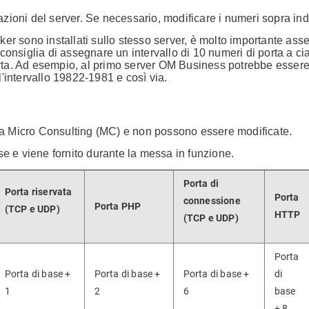
ioni del server. Se necessario, modificare i numeri sopra indi
er sono installati sullo stesso server, è molto importante ass
consiglia di assegnare un intervallo di 10 numeri di porta a c
porta. Ad esempio, al primo server OM Business potrebbe esser
'intervallo 19822-1981 e così via.
e da Micro Consulting (MC) e non possono essere modificate.
se e viene fornito durante la messa in funzione.
Porta di
Porta riservata
Porta
connessione
Porta PHP
(TCP e UDP)
HTTP
(TCP e UDP)
Porta
Porta di base +
Porta di base +
Porta di base +
di
1
2
6
base
+ 8