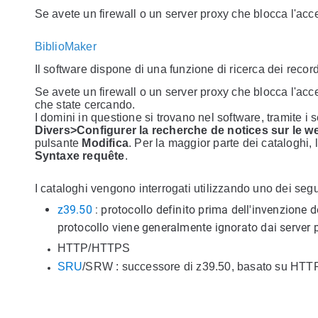
Se avete un firewall o un server proxy che blocca l'acces
BiblioMaker
Il software dispone di una funzione di ricerca dei record
Se avete un firewall o un server proxy che blocca l'acce
che state cercando.
I domini in questione si trovano nel software, tramite 
Divers>Configurer la recherche de notices sur le w
pulsante
Modifica
. Per la maggior parte dei cataloghi, 
Syntaxe requête
.
I cataloghi vengono interrogati utilizzando uno dei segue
z39.50
: protocollo definito prima dell'invenzione d
protocollo viene generalmente ignorato dai server 
HTTP/HTTPS
SRU
/SRW : successore di z39.50, basato su HTT