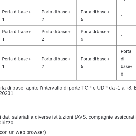
Porta di base +
Porta di base +
Porta di base +
-
1
2
6
Porta di base +
Porta di base +
Porta di base +
-
1
2
6
Porta
Porta di base +
Porta di base +
Porta di base +
di
1
2
6
base+
8
a di base, aprite l'intervallo di porte TCP e UDP da -1 a +8.
 20231.
dati salariali a diverse istituzioni (AVS, compagnie assicurati
irizzo:
o con un web browser)