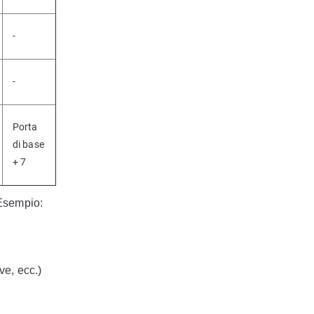
-
-
Porta
di base
+ 7
 Esempio:
ve, ecc.)