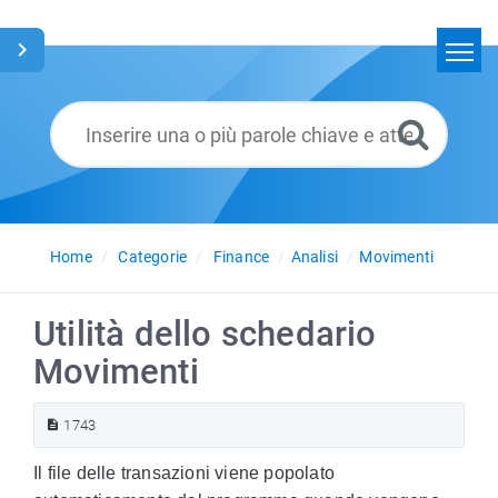
Home
Cerca
Glossario
Italiano
Home
Categorie
Finance
Analisi
Movimenti
Utilità dello schedario
Movimenti
1743
Il file delle transazioni viene popolato