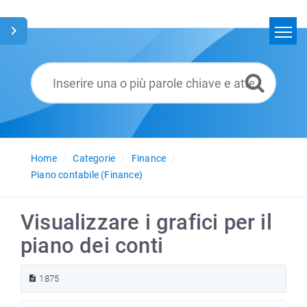
Home
Cerca
Glossario
Italiano
Home
Categorie
Finance
Piano contabile (Finance)
Visualizzare i grafici per il
piano dei conti
1875