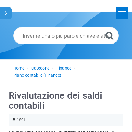
Home
Cerca
Glossario
Italiano
Home
Categorie
Finance
Piano contabile (Finance)
Rivalutazione dei saldi
contabili
1891