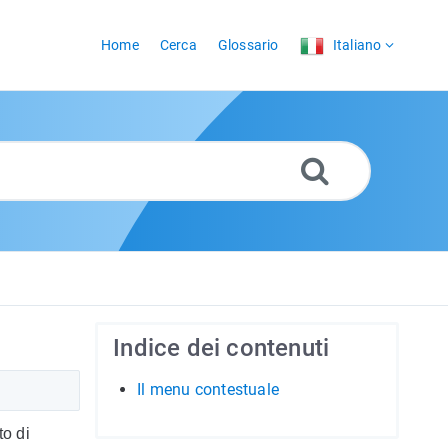
Home
Cerca
Glossario
Italiano
Indice dei contenuti
Il menu contestuale
to di