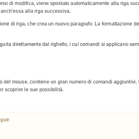
corso di modifica, viene spostato automaticamente alla riga suc
a anch'essa alla riga successiva.
ruzione di riga, che crea un nuovo paragrafo. La formattazione d
uita direttamente dal righello, i cui comandi si applicano se
io del mouse, contiene un gran numero di comandi aggiuntivi, t
r scoprire le sue possibilità.
ngue: