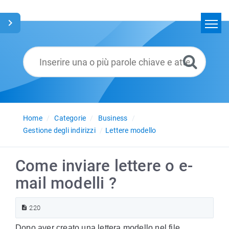
Home
Cerca
Glossario
Italiano
Home
Categorie
Business
Gestione degli indirizzi
Lettere modello
Come inviare lettere o e-
mail modelli ?
220
Dopo aver creato una lettera modello nel file