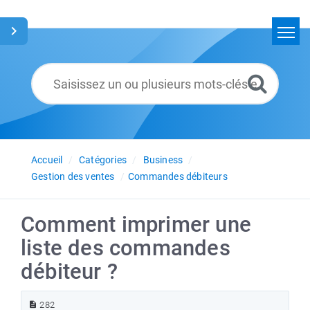
Accueil
Rechercher
Glossaire
Français
Accueil
Catégories
Business
Gestion des ventes
Commandes débiteurs
Comment imprimer une
liste des commandes
débiteur ?
282