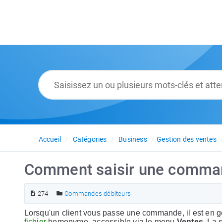
Accueil
Catégories
Business
Gestion des ventes
Comment saisir une comman
274
Commandes débiteurs
Lorsqu'un client vous passe une commande, il est en g
fichier
homonyme, accessible via le menu
Ventes
. La 