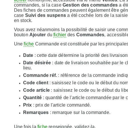
commandes, si la case
Gestion des commandes
a été
Des fiches de commandes peuvent également être généré
case
Suivi des suspens
a été cochée lors de la saisie
en stock.
Vous avez néanmoins la possibilité de saisir une co
bouton
Ajouter
du
fichier
des
Commandes
, accessibl
Une
fiche
Commande est constituée par les principales
Date
: cette date détermine la priorité des livraison
Date désirée
: date de livraison souhaitée par le c
lieu.
Commande réf.
: référence de la commande indiqu
Code client
: saisissez le code ou le début du nom
Code article
: saisissez le code ou le début du libe
Quantité
: quantité de l'article commandée par le cl
Prix
: prix de l'article commandé.
Remarques
: remarque sur la commande.
Une fois la
fiche
renseignée, validez-la.