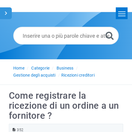
Home
Cerca
Glossario
Italiano
Home
Categorie
Business
Gestione degli acquisti
Ricezioni creditori
Come registrare la
ricezione di un ordine a un
fornitore ?
352