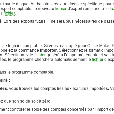
t sur le disque. Au besoin, créez un dossier spécifique pour 
 export comptable, le nouveau
fichier
d'export remplacera le
fi
ais
fichier
.
é. Lors des exports futurs, il ne sera plus nécessaires de passe
ns le logiciel comptable. Si vous avez opté pour Office Maker 
 appelez la commande
Importer
. Sélectionnez le format d'impo
ns
. Sélectionnez le
fichier
généré à l'étape précédente et valid
nnées, le programme cherchera automatiquement le
fichier
d'exp
s dans le programme comptable.
lité :
ptes
, vous trouvez les comptes liés aux écritures importées. Vé
iez que son solde soit à zéro.
ent contrôler le solde des comptes concernés par l'import de