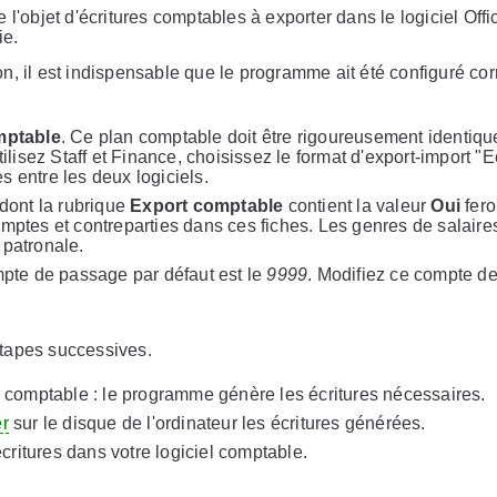
 l'objet d'écritures comptables à exporter dans le logiciel Off
ie.
n, il est indispensable que le programme ait été configuré co
mptable
. Ce plan comptable doit être rigoureusement identique
tilisez Staff et Finance, choisissez le format d'export-import 
 entre les deux logiciels.
 dont la rubrique
Export comptable
contient la valeur
Oui
fero
mptes et contreparties dans ces fiches. Les genres de salaire
 patronale.
mpte de passage par défaut est le
9999
. Modifiez ce compte d
étapes successives.
n comptable : le programme génère les écritures nécessaires.
er
sur le disque de l'ordinateur les écritures générées.
critures dans votre logiciel comptable.