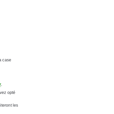
la case
r
.
avez opté
iteront les