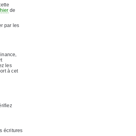
cette
chier
de
r par les
Finance,
rt
ez les
ort à cet
rifiez
s écritures