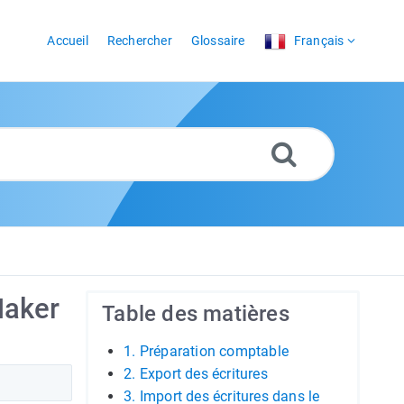
Accueil
Rechercher
Glossaire
Français
Maker
Table des matières
1. Préparation comptable
2. Export des écritures
3. Import des écritures dans le