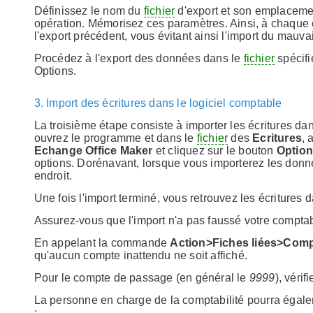
Définissez le nom du
fichier
d'export et son emplacemen
opération. Mémorisez ces paramètres. Ainsi, à chaque
l'export précédent, vous évitant ainsi l'import du mauv
Procédez à l'export des données dans le
fichier
spécifi
Options.
3. Import des écritures dans le logiciel comptable
La troisième étape consiste à importer les écritures da
ouvrez le programme et dans le
fichier
des
Ecritures
,
Echange Office Maker
et cliquez sur le bouton
Optio
options. Dorénavant, lorsque vous importerez les do
endroit.
Une fois l'import terminé, vous retrouvez les écriture
Assurez-vous que l'import n'a pas faussé votre comptabi
En appelant la commande
Action>Fiches liées>Com
qu'aucun compte inattendu ne soit affiché.
Pour le compte de passage (en général le
9999
), vérif
La personne en charge de la comptabilité pourra égalem
: