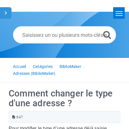
Accueil
Rechercher
Glossaire
Français
Accueil
Catégories
BiblioMaker
Adresses (BiblioMaker)
Comment changer le type
d'une adresse ?
647
Pour modifier le type d’une adresse déjà saisie,