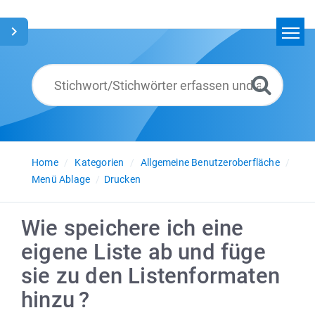
Home
Suchen
Glossar
Deutsch
Home
Kategorien
Allgemeine Benutzeroberfläche
Menü Ablage
Drucken
Wie speichere ich eine
eigene Liste ab und füge
sie zu den Listenformaten
hinzu ?