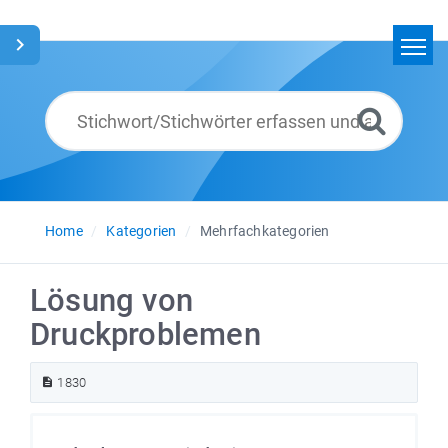
Home
Suchen
Glossar
Deutsch
Home
Kategorien
Mehrfachkategorien
Lösung von
Druckproblemen
1830