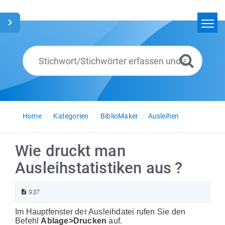
Home
Suchen
Glossar
Deutsch
Home
Kategorien
BiblioMaker
Ausleihen
Wie druckt man
Ausleihstatistiken aus ?
937
Im Hauptfenster der Ausleihdatei rufen Sie den
Befehl
Ablage>Drucken
auf.