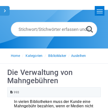
Home
Suchen
Glossar
Deutsch
Home
Kategorien
BiblioMaker
Ausleihen
Die Verwaltung von
Mahngebühren
993
In vielen Bibliotheken muss der Kunde eine
Mahngebühr bezahlen, wenn er Medien nicht