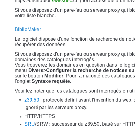
https://distributor.
swissdec
.ch (non accessible à un nav
Si vous disposez d'un pare-feu ou serveur proxy qui bl
votre liste blanche.
BiblioMaker
Le logiciel dispose d'une fonction de recherche de notic
récupérer des données.
Si vous disposez d'un pare-feu ou serveur proxy qui bloq
domaines des catalogues interrogés.
Vous trouverez les domaines en question dans le logi
menu
Divers>Configurer la recherche de notices su
sur le bouton
Modifier
. Pour la majorité des catalogues
l'onglet
Syntaxe requête
.
Veuillez noter que les catalogues sont interrogés en util
z39.50
: protocole défini avant l'invention du web, 
ignoré par les serveurs proxy.
HTTP/HTTPS
SRU
/SRW : successeur du z39.50, basé sur HTT