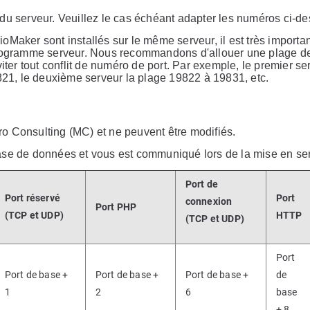
du serveur. Veuillez le cas échéant adapter les numéros ci-de
Maker sont installés sur le même serveur, il est très importan
 programme serveur. Nous recommandons d'allouer une plage d
er tout conflit de numéro de port. Par exemple, le premier s
9821, le deuxième serveur la plage 19822 à 19831, etc.
cro Consulting (MC) et ne peuvent être modifiés.
ase de données et vous est communiqué lors de la mise en ser
Port de
Port réservé
Port
connexion
Port PHP
(TCP et UDP)
HTTP
(TCP et UDP)
Port
Port de base +
Port de base +
Port de base +
de
1
2
6
base
+ 8