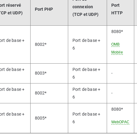
ort réservé
Port
connexion
Port PHP
TCP et UDP)
HTTP
(TCP et UDP)
8080*
ort de base +
Port de base +
8002*
OMB
6
Mobile
ort de base +
Port de base +
8003*
-
6
ort de base +
Port de base +
8002*
-
6
8080*
ort de base +
Port de base +
8005*
6
WebOPAC