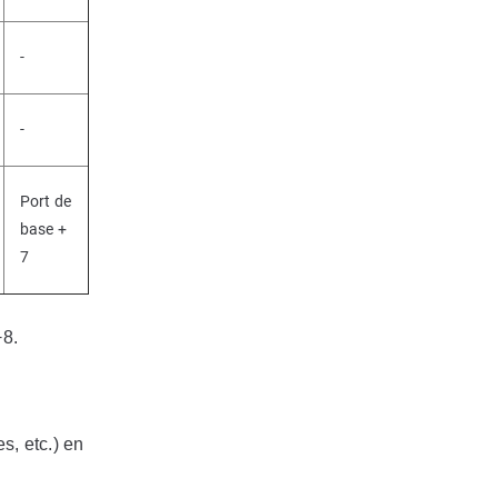
-
-
Port de
base +
7
+8.
s, etc.) en