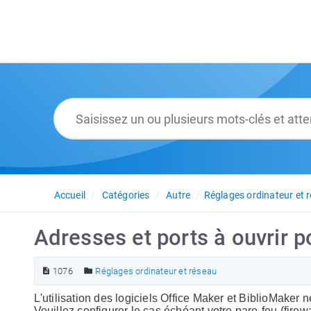
Accueil
Catégories
Autre
Réglages ordinateur et 
Adresses et ports à ouvrir po
1076
Réglages ordinateur et réseau
L'utilisation des logiciels Office Maker et BiblioMaker n
Veuillez configurer le cas échéant votre pare-feu (firew