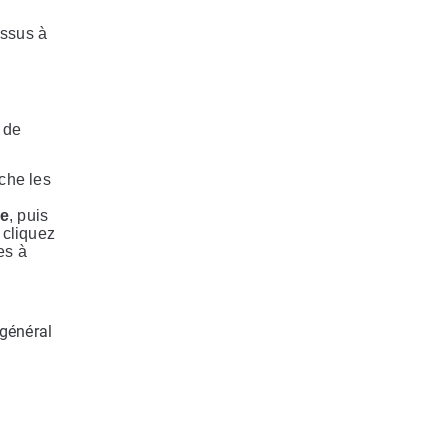
essus à
 de
nche les
ce
, puis
 cliquez
es à
 général