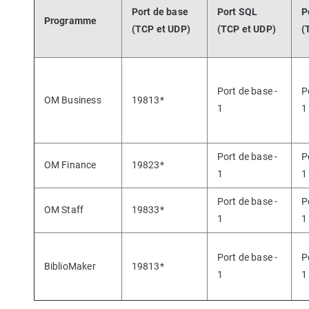
Port de base
Port SQL
P
Programme
(TCP et UDP)
(TCP et UDP)
(
Port de base -
P
OM Business
19813*
1
1
Port de base -
P
OM Finance
19823*
1
1
Port de base -
P
OM Staff
19833*
1
1
Port de base -
P
BiblioMaker
19813*
1
1