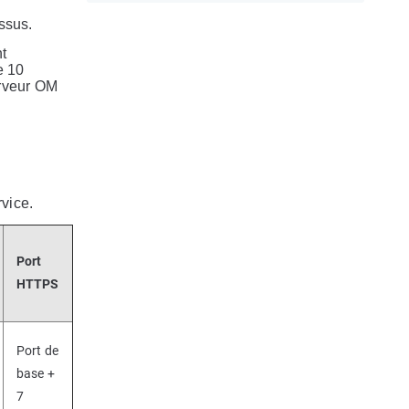
ssus.
t
e 10
erveur OM
vice.
Port
HTTPS
Port de
base +
7