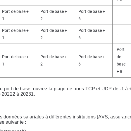
Port de base +
Port de base +
Port de base +
-
1
2
6
Port de base +
Port de base +
Port de base +
-
1
2
6
Port
Port de base +
Port de base +
Port de base +
de
1
2
6
base
+ 8
port de base, ouvrez la plage de ports TCP et UDP de -1 à 
ts 20222 à 20231.
données salariales à différentes institutions (AVS, assurance
se suivante :