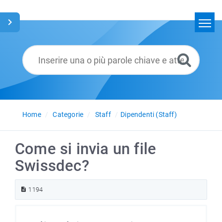
Home
Cerca
Glossario
Italiano
Home
Categorie
Staff
Dipendenti (Staff)
Come si invia un file
Swissdec?
1194