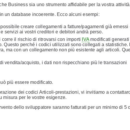
 che Business sia uno strumento affidabile per la vostra attività
ce in un database incoerente. Ecco alcuni esempi:
iù possibile creare collegamenti a fatture/pagamenti già emessi 
e servizi ai vostri creditori e debitori andrà perso.
orre il rischio di ritrovarsi con importi
IVA
modificati generati
 Questo perché i codici utilizzati sono collegati a statistiche. I
ra, ma con un collegamento non più esistente agli articoli. Qu
i vendita/acquisto, i dati non rispecchiano più le transazioni
 può più essere modificato.
borazione dei codici Articoli-prestazioni, vi invitiamo a contattarci
su misura per le vostre esigenze.
tervento dello sviluppatore saranno fatturati per un minimo di 5 