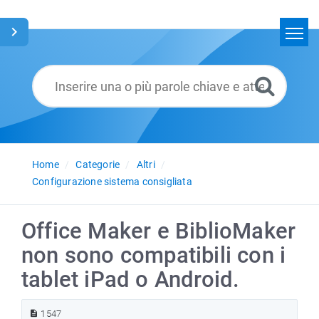
Home
Cerca
Glossario
Italiano
Home
Categorie
Altri
Configurazione sistema consigliata
Office Maker e BiblioMaker
non sono compatibili con i
tablet iPad o Android.
1547