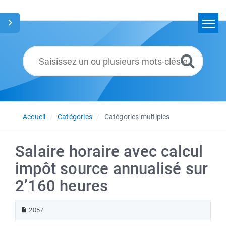
Accueil
Rechercher
Glossaire
Français
Accueil
Catégories
Catégories multiples
Salaire horaire avec calcul
impôt source annualisé sur
2’160 heures
2057